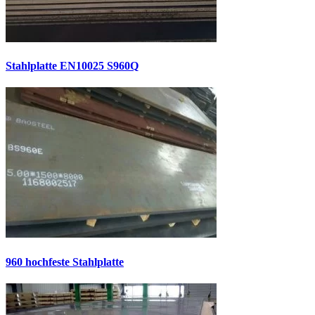
Stahlplatte EN10025 S960Q
960 hochfeste Stahlplatte