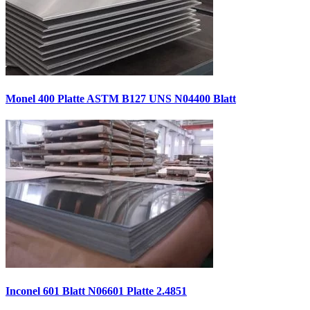
Monel 400 Platte ASTM B127 UNS N04400 Blatt
Inconel 601 Blatt N06601 Platte 2.4851