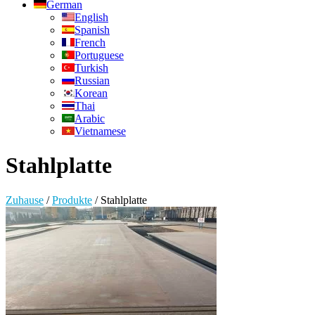
German
English
Spanish
French
Portuguese
Turkish
Russian
Korean
Thai
Arabic
Vietnamese
Stahlplatte
Zuhause
/
Produkte
/
Stahlplatte