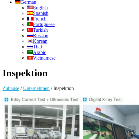
German
English
Spanish
French
Portuguese
Turkish
Russian
Korean
Thai
Arabic
Vietnamese
Inspektion
Zuhause
/
Unternehmen
/
Inspektion